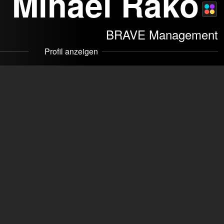
Mihael Rako
hler
© Olaf Wiehler
© Olaf Wiehler
© Olaf Wiehler
BRAVE Management
Profil anzeigen
nchen. Schauspieler und Stand-Up Comedian. Und vor der
sch im Wasser.
de
mmakers