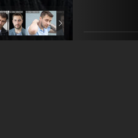
Wiehler
© Olaf Wiehler
© Olaf Wiehler
© Olaf Wiehler
© Olaf Wiehler
© Olaf Wiehler
© Olaf Wiehler
© Olaf Wie
Ich bin der Michi aus Mü
Kamera bin ich wie ein Fi
BRAVE Management
Julie Deluz
+49 159 0615 2019
info@bravemanagement.
öffne Agentur auf Fil