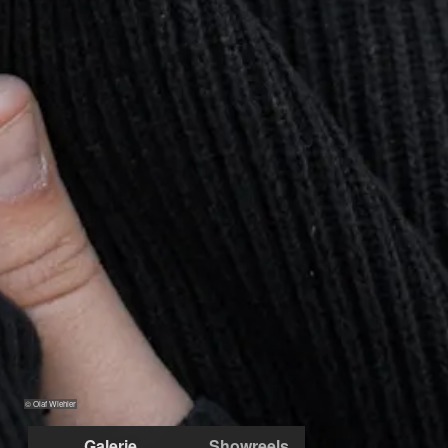
© Olaf Wiehler
Galerie
Showreels