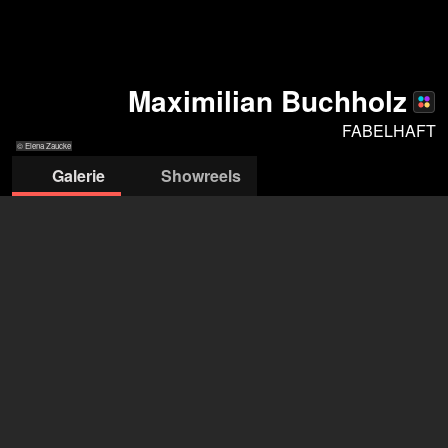
Maximilian Buchholz
FABELHAFT
© Elena Zaucke
Galerie
Showreels
© Elena Zaucke
© Elena Zaucke
© Lea Mahler
© Lea Mahler
© Elena Zaucke
AGENTUR FABELHAFT
Sebastian Gerold
+49 179 1232 184
buero@agenturfabelhaft.de
öffne Agentur auf Filmmakers