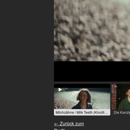
Milchzähne / Milk Teeth (Kinofilm) / 2022 / Rolle: Skalde / R: Sophia Bösch
← Zurück zum