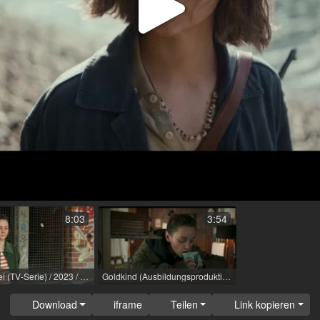
Video
abspi
8:03
3:54
Die Kanzlei (TV-Serie) / 2023 / Rolle: Charlene 'Charlie' Runge / R: Steffi Doehlemann, Torsten Wacker, Stephanie Stoecker, Dirk Pientka / ARD [de]
Goldkind (Ausbildungsproduktion) / 2024 / Rolle: Trixie / R: Yannick Rietsch
Download
iframe
Teilen
Link kopieren