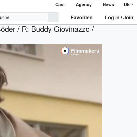
Cast
Agency
News
DE
Favoriten
Log in / Join
Söder / R: Buddy Giovinazzo /