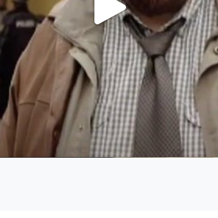
Video
abspi