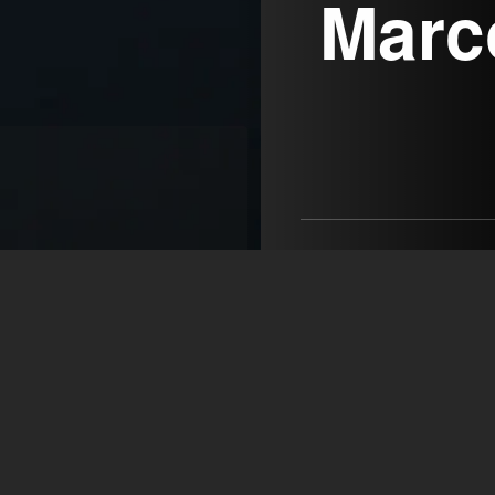
Marc
AGENTUR FABELHAFT
Sebastian Gerold
+49 179 1232 184
buero@agenturfabelhaft.d
öffne Agentur auf Fil