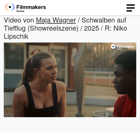
Video von
Maja Wagner
/ Schwalben auf
Tiefflug (Showreelszene) / 2025 / R: Niko
Lipschik
Geladen
:
Open
Ton
quality
ein
100.00%
selector
menu