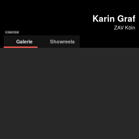
Karin Graf
ZAV Köln
© Karin Graf
Galerie
Showreels
© Karin Graf
© Karin Graf
© Karin Graf
© Karin Graf
© Karin Graf
ZAV-Künstlervermittlung Köln
ZAV Köln
+49 228 502 082800
zav-kuenstlervermittlung-koeln@arbeitsagentur.de
öffne Agentur auf Filmmakers