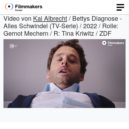
Video von
Kai Albrecht
/ Bettys Diagnose -
Alles Schwindel (TV-Serie) / 2022 / Rolle:
Gernot Mechern / R: Tina Kriwitz / ZDF
Geladen
:
Open
Ton
quality
ein
44.82%
selector
menu