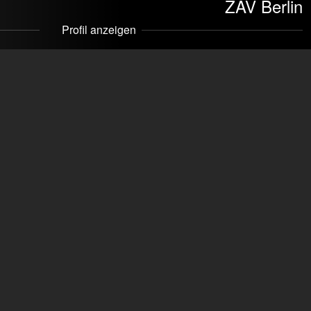
ZAV Berlin
Profil anzeigen
 Berlin
ntur.de
mmakers
Kontaktieren
)
Wohnmöglichkeiten
Aachen (DE), Mainz
e)
(DE), Hamburg (DE), Düsseldorf (DE),