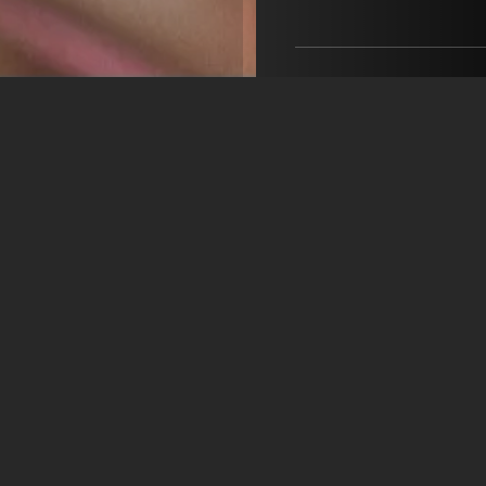
ZAV-Künstlervermittlung
Sonja Sommer
+49 228 502 088025
sonja.sommer@arbeitsage
öffne Agentur auf Fil
Juliane Ebner
26 Jahre
•
Berlin (DE
Geschlecht
Weiblich
Geburtsjahr
1999 (26 Jahr