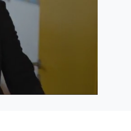
Open
Ton
quality
ein
selector
menu