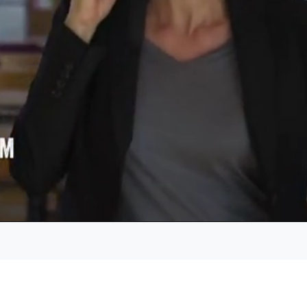
Geladen
:
100.00%