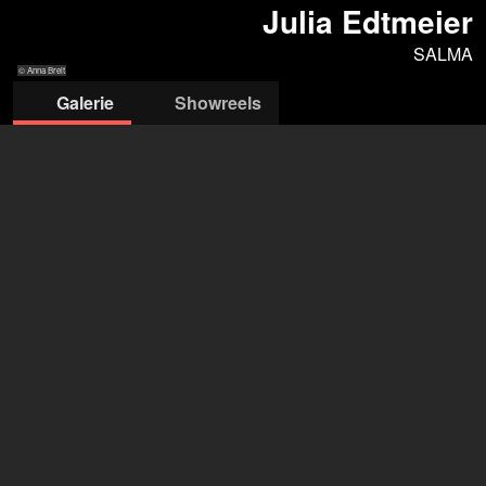
Julia Edtmeier
SALMA
© Anna Breit
Galerie
Showreels
© Anna Breit
© Anna Breit
© Anna Breit
© Anna Breit
© Anna Breit
SALMA-Management
Sophia Fischer
+43 676 5416 790
fischer@salma-management.com
öffne Agentur auf Filmmakers