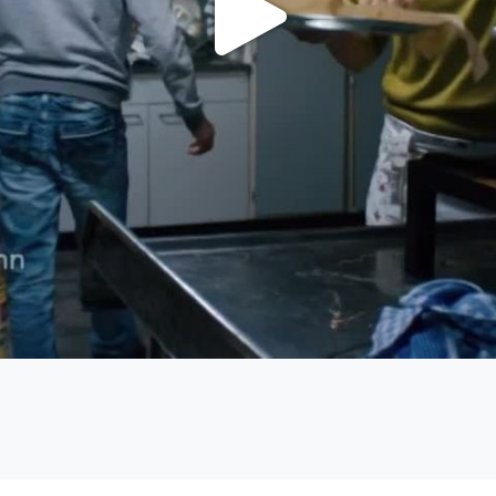
Video
abspi