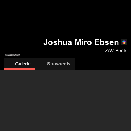
Joshua Miro Ebsen
ZAV Berlin
© Alan Ovaska
Galerie
Showreels
© Alan Ovaska
© Alan Ovaska
© Alan Ovaska
© Alan Ovaska
© Alan Ovaska
© Alan Ovaska
© Alan Ovaska
ZAV-Künstlervermittlung Berlin
Jennifer Harre
+49 228 502 088004
jennifer.harre2@arbeitsagentur.de
öffne Agentur auf Filmmakers