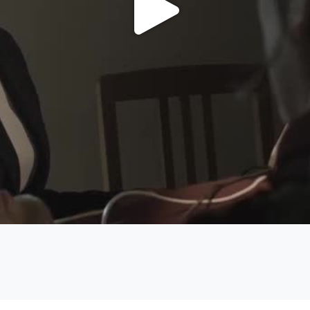
Video
abspi