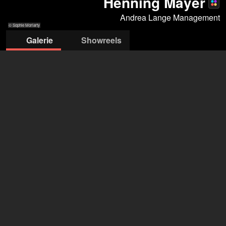
Henning Mayer
Andrea Lange Management
© Sophie Moriarty
Galerie
Showreels
© Sophie Moriarty
© Sophie
© Gregory B. Waldis
© Sophie Moriarty
© Sophie
© Sophie
© Sophi
Moriarty
Moriarty
Moriarty
Moriar
Andrea Lange Management GbR
Andrea Lange
+49 33056 406 468
contact@andrealange.tv
öffne Agentur auf Filmmakers
Henning Mayer