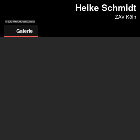
Heike Schmidt
ZAV Köln
© ZAV Foto Jochen Schmidt
Galerie
© ZAV Foto
© Foto Jochen
Jochen Schmidt
Schmidt
ZAV-Künstlervermittlung Köln
ZAV Köln
+49 228 502 082800
zav-kuenstlervermittlung-koeln@arbeitsagentur.de
öffne Agentur auf Filmmakers
Heike Schmidt