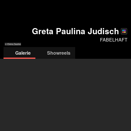
Greta Paulina Judisch
FABELHAFT
© Elena Zaucke
Galerie
Showreels
© Elena Zaucke
© Elena Zaucke
© Elena Zaucke
© Elena Zaucke
© Elena Zaucke
AGENTUR FABELHAFT
öffne Agentur auf Filmmakers