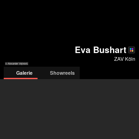
Eva Bushart
ZAV Köln
© Alexander Vejnovic
Galerie
Showreels
© Alexander
© Alexander
© Alexander
© Alexander
© Alexander
Vejnovic
Vejnovic
Vejnovic
Vejnovic
Vejnovic
ZAV-Künstlervermittlung Köln
ZAV Köln
+49 228 502 082800
zav-kuenstlervermittlung-koeln@arbeitsagentur.de