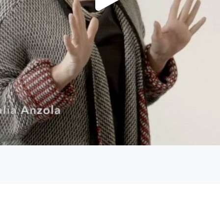
Video
abspi