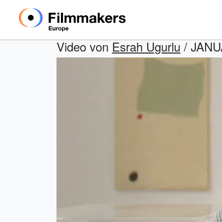
Video von
Esrah Ugurlu
/ JANUA