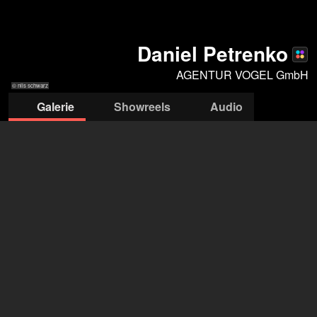
Daniel Petrenko
AGENTUR VOGEL GmbH
© nils schwarz
Galerie
Showreels
Audio
© Nils Schwarz
© nils schwarz
© Nils Schwarz
© Nils Schwarz
AGENTUR VOGEL GmbH
Birgit Vogel & Uwe Rathsam
+49 30 788 98892
mail@agenturvogel.de
öffne Agentur auf Filmmakers