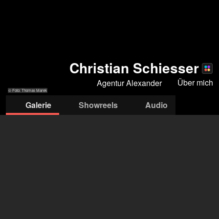
Christian Schiesser
Über mich
Agentur Alexander
© Foto: Thomas Marek
Galerie
Showreels
Audio
© Foto: Thomas Marek
© Foto: Thomas Marek
© Foto: Thomas
© Foto: Thomas
© Foto: Moritz Schell
Marek
Marek
AGENTUR ALEXANDER
Gabriele Wolters
+49 173 9440 505
mail@agentur-alexander.de
öffne Agentur auf Filmmakers