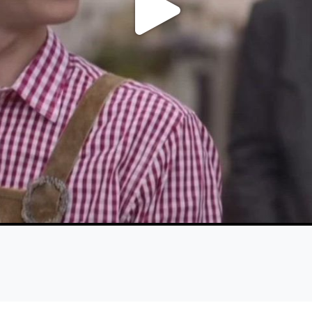
Video
abspi