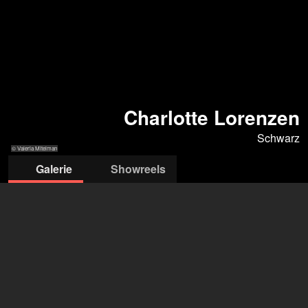
Charlotte Lorenzen
Schwarz
© Valeria Mitelman
Galerie
Showreels
© Valeria
© Valeria
© Valeria
© Valeria
© Valeria
Mitelman
Mitelman
Mitelman
Mitelman
Mitelman
Agentur Schwarz
Maria Schwarz
+49 221 732 8032