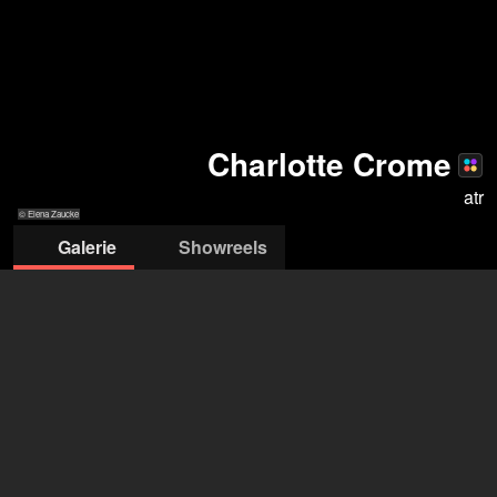
Charlotte Crome
atr
© Elena Zaucke
Galerie
Showreels
© Elena Zaucke
© Elena Zaucke
© Elena Zaucke
© Elena Zaucke
© Elena Zaucke
© Elena Zau
ATR - agentur tanja rohmann
Tanja Rohmann
+49 178 3203 930
hello@a-t-r.net
öffne Agentur auf Filmmakers