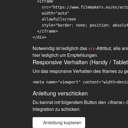
  <iframe

    src="https://www.filmmakers.eu/es/acto
    width="auto"

    allowfullscreen

    style="border: none; position: absolut
  </iframe>

Notwendig ist lediglich das
-Attribut, alle
src
hier lediglich um Empfehlungen.
Responsive Verhalten (Handy / Tablet
Um das responsive Verhalten des iframes zu gew
<meta name="viewport" content="width=devi
Anleitung verschicken
Du kannst mit folgendem Button den <iframe>-C
Integration zu schicken:
Anleitung kopieren