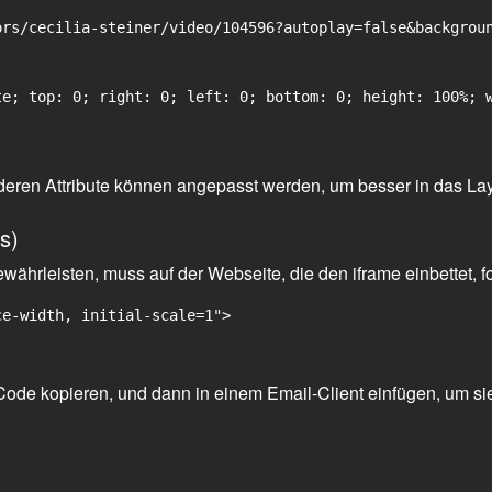
rs/cecilia-steiner/video/104596?autoplay=false&backgroun
e; top: 0; right: 0; left: 0; bottom: 0; height: 100%; w
 anderen Attribute können angepasst werden, um besser in das La
s)
ährleisten, muss auf der Webseite, die den iframe einbettet, f
ce-width, initial-scale=1">
ode kopieren, und dann in einem Email-Client einfügen, um sie