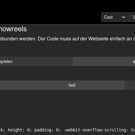
howreels
ebunden werden. Der Code muss auf der Webseite einfach an d
spielen
a
hell
ck; height: 0; padding: 0; -webkit-overflow-scrolling: to