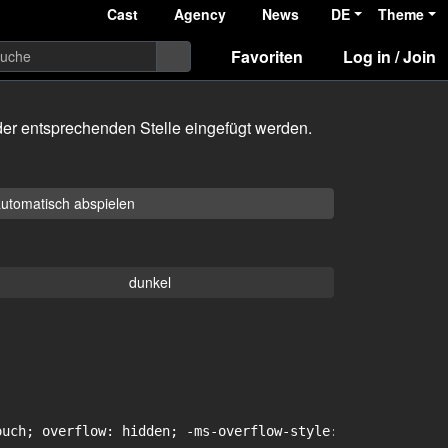
Cast
Agency
News
DE
Theme
Favoriten
Log in / Join
er entsprechenden Stelle eingefügt werden.
utomatisch abspielen
dunkel
uch; overflow: hidden; -ms-overflow-style: -ms-autohidin