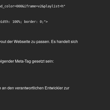
d_color=000&iframe=v2&playlist=h"

idth: 100%; border: 0;">

yout der Webseite zu passen. Es handelt sich
olgender Meta-Tag gesetzt sein:
 an den verantwortlichen Entwickler zur