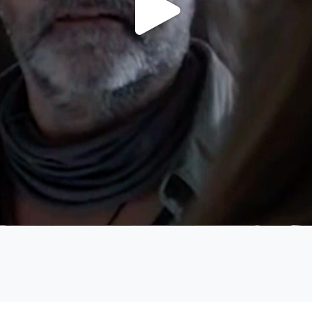
Video
abspi