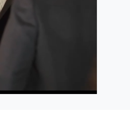
Open
Ton
quality
ein
selector
menu