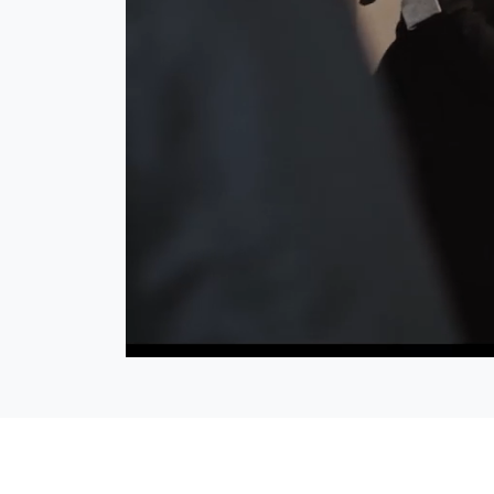
Geladen
:
14.09%