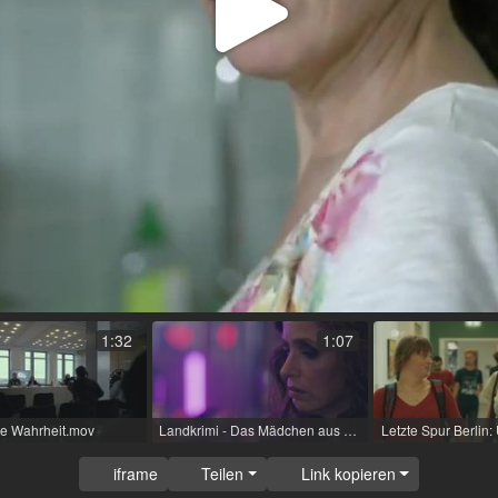
Video
abspi
1:32
1:07
che Wahrheit.mov
Landkrimi - Das Mädchen aus dem Bergsee (TV-Film (Reihe)) / 2019 / R: Mirjam Unger / ORF, ZDF
iframe
Teilen
Link kopieren