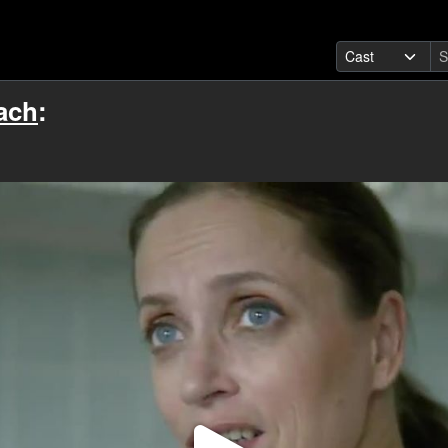
ach
: