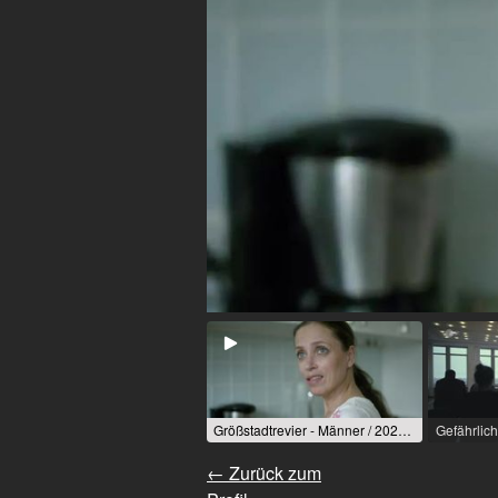
Größstadtrevier - Männer / 2021 / R: Thorsten Wacker / ARD
Gefährli
← Zurück zum