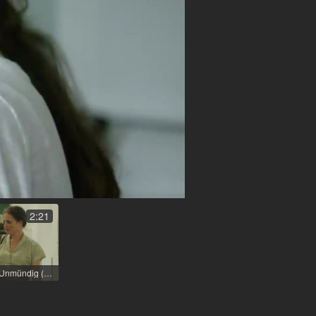
elen
2:21
Letzte Spur Berlin: Unmündig (TV-Serie) / 2018 / Rolle: Susanne Schmitz / R: Sabine Derflinger / ZDF