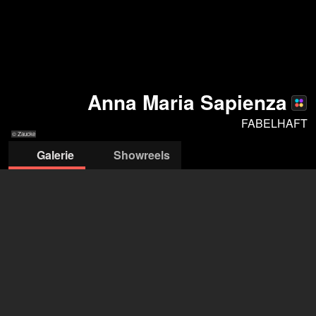
Anna Maria Sapienza
FABELHAFT
© Zaucke
Galerie
Showreels
© Zaucke
© Zaucke
© Zaucke
© Zaucke
AGENTUR FABELHAFT
Sebastian Gerold
+49 179 1232 184
buero@agenturfabelhaft.de
öffne Agentur auf Filmmakers