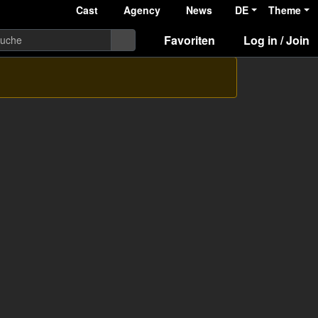
Cast
Agency
News
DE
Theme
Favoriten
Log in / Join