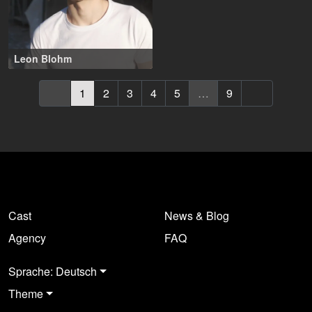
Leon Blohm
20-30 Jahre
,
Berlin (DE), Zürich (CH)
lido agency
1
2
3
4
5
…
9
Cast
News & Blog
Agency
FAQ
Sprache: Deutsch
Theme