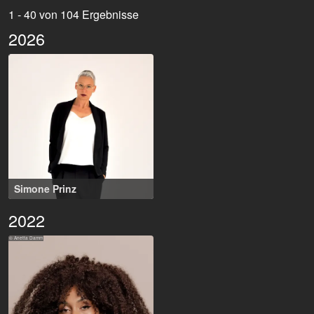
1 - 40 von 104 Ergebnisse
2026
Simone Prinz
46-61 Jahre
,
Neukirchen-Vluyn (DE)
2022
Liem
© Anetta Damm