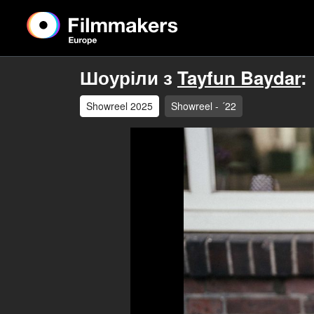
Шоуріли з
Tayfun Baydar
:
Showreel 2025
Showreel - ´22