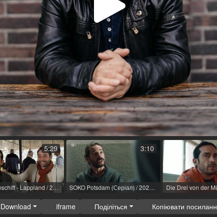
Відтв
відео
5:29
3:10
Das Traumschiff - Lappland / 2022 / R: Helmut Metzger
SOKO Potsdam (Серіал) / 2023 / Роль: Saul Schlegel / R: Max Hegewald / ZDF
Download
iframe
Поділіться
Копіювати посилан