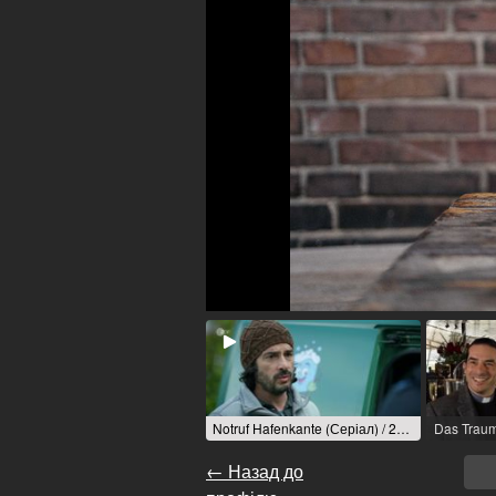
Notruf Hafenkante (Серіал) / 2024 / Роль: Roman Malinowski / R: Andrea Katzenberger / ZDF
← Назад до