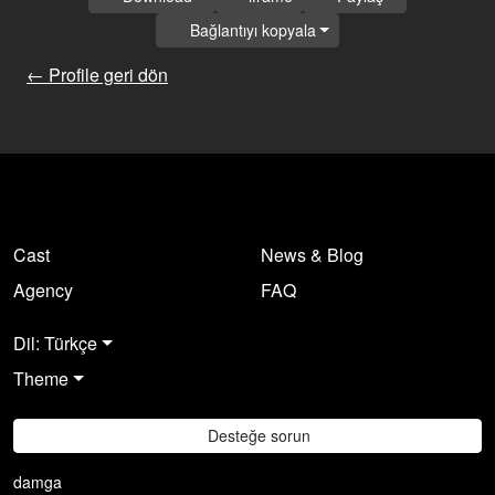
Bağlantıyı kopyala
← Profile geri dön
Cast
News & Blog
Agency
FAQ
Dil: Türkçe
Theme
Desteğe sorun
damga