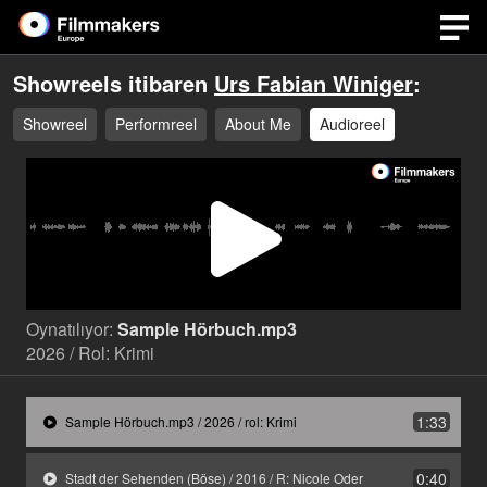
Showreels itibaren
Urs Fabian Winiger
:
Showreel
Performreel
About Me
Audioreel
Video
Oynat
Oynatılıyor:
Sample Hörbuch.mp3
2026 / Rol: Krimi
1:33
Sample Hörbuch.mp3 / 2026 / rol: Krimi
0:40
Stadt der Sehenden (Böse) / 2016 / R: Nicole Oder