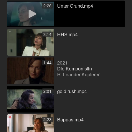
Unter Grund.mp4
2:26
HHS.mp4
3:14
2021
1:44
Die Komponistin
R: Leander Kupferer
gold rush.mp4
2:01
Bappas.mp4
2:23