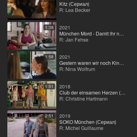
Kitz (Сериал)
R: Lea Becker
2021
1:38
München Mord - Damit ihr nachts ruhig schlafen könnt (ТВ-фильм (серия))
R: Jan Fehse
2021
1:58
Gestern waren wir noch Kinder (Мини-сериал)
R: Nina Wolfrum
2018
1:51
Club der einsamen Herzen (Телевизионный фильм)
R: Christine Hartmann
2019
2:51
SOKO München (Сериал)
R: Michel Guillaume