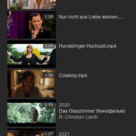
Nur nicht aus Liebe weinen.mp4
1:30
Hundslinger Hochzeit.mp4
3:00
Cowboy.mp4
1:39
2020
0:55
Das Glaszimmer (Кинофильм)
R: Christian Lerch
2021
1:07