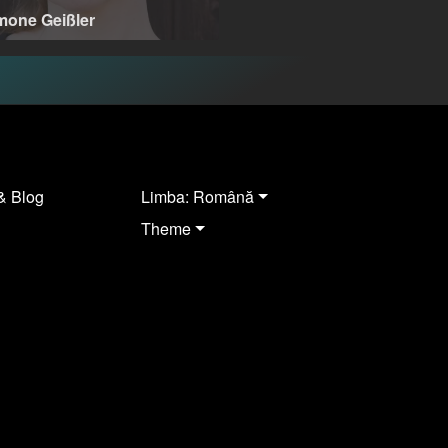
mone Geißler
lin (DE), Wittenberge (DE)
& Blog
Limba: Română
Theme