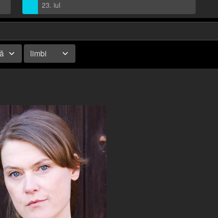
23. iul
tă
limbi