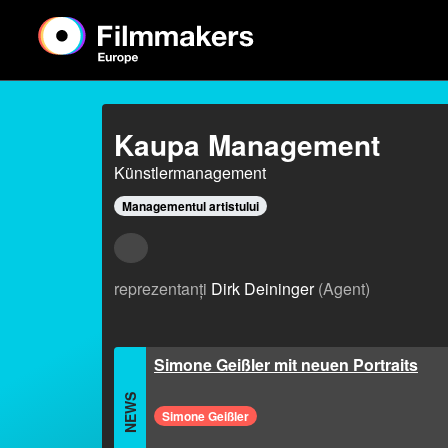
Kaupa Management
Künstlermanagement
Managementul artistului
reprezentanți
Dirk Deininger
(Agent)
Simone Geißler mit neuen Portraits
NEWS
Simone Geißler