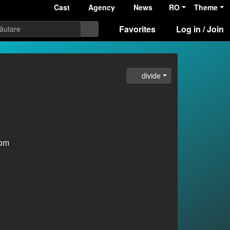
Cast
Agency
News
RO
Theme
Favorites
Log in / Join
divide
com