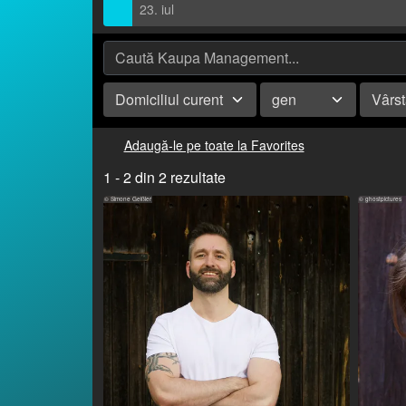
23. iul
Domiciliul curent
gen
Vârs
Adaugă-le pe toate la Favorites
1 - 2 din 2 rezultate
© Simone Geißler
© ghostpictures