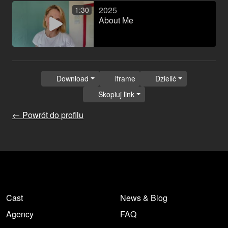
2025
1:30
About Me
Download
iframe
Dzielić
Skopiuj link
← Powrót do profilu
Cast
News & Blog
Agency
FAQ