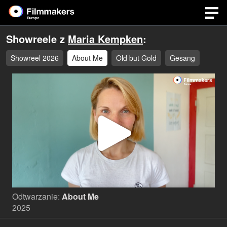
Showreele z
Maria Kempken
:
Showreel 2026
About Me
Old but Gold
Gesang
Odtwa
wideo
Odtwarzanie:
About Me
2025