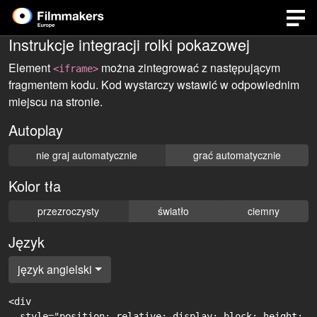
Instrukcje integracji rolki pokazowej
Element
można zintegrować z następującym
<iframe>
fragmentem kodu. Kod wystarczy wstawić w odpowiednim
miejscu na stronie.
Autoplay
nie graj automatycznie
grać automatycznie
Kolor tła
przezroczysty
światło
ciemny
Język
język angielski
<div

  style="position: relative; display: block; height: 0