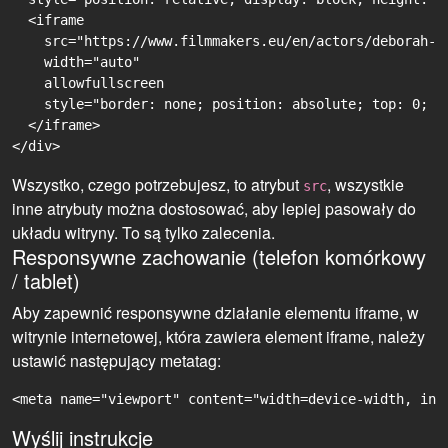
  <iframe

    src="https://www.filmmakers.eu/en/actors/deborah-l
    width="auto"

    allowfullscreen

    style="border: none; position: absolute; top: 0; r
  </iframe>

Wszystko, czego potrzebujesz, to atrybut
, wszystkie
src
inne atrybuty można dostosować, aby lepiej pasowały do
układu witryny. To są tylko zalecenia.
Responsywne zachowanie (telefon komórkowy
/ tablet)
Aby zapewnić responsywne działanie elementu iframe, w
witrynie internetowej, która zawiera element iframe, należy
ustawić następujący metatag:
<meta name="viewport" content="width=device-width, ini
Wyślij instrukcje