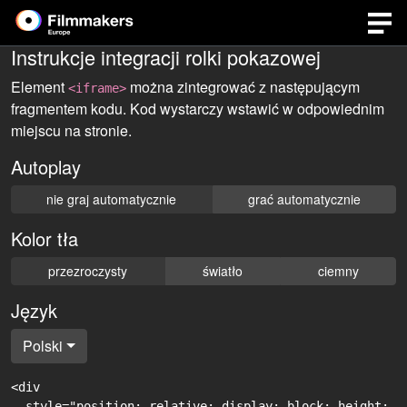
Instrukcje integracji rolki pokazowej
Element
można zintegrować z następującym
<iframe>
fragmentem kodu. Kod wystarczy wstawić w odpowiednim
miejscu na stronie.
Autoplay
nie graj automatycznie
grać automatycznie
Kolor tła
przezroczysty
światło
ciemny
Język
Polski
<div

  style="position: relative; display: block; height: 0