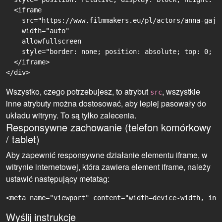
  <iframe

    src="https://www.filmmakers.eu/pl/actors/anna-gajv
    width="auto"

    allowfullscreen

    style="border: none; position: absolute; top: 0; r
  </iframe>

Wszystko, czego potrzebujesz, to atrybut
, wszystkie
src
inne atrybuty można dostosować, aby lepiej pasowały do
układu witryny. To są tylko zalecenia.
Responsywne zachowanie (telefon komórkowy
/ tablet)
Aby zapewnić responsywne działanie elementu iframe, w
witrynie internetowej, która zawiera element iframe, należy
ustawić następujący metatag:
<meta name="viewport" content="width=device-width, ini
Wyślij instrukcje