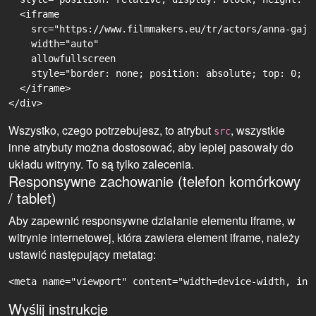
  <iframe

    src="https://www.filmmakers.eu/tr/actors/anna-gajv
    width="auto"

    allowfullscreen

    style="border: none; position: absolute; top: 0; r
  </iframe>

Wszystko, czego potrzebujesz, to atrybut
, wszystkie
src
inne atrybuty można dostosować, aby lepiej pasowały do
układu witryny. To są tylko zalecenia.
Responsywne zachowanie (telefon komórkowy
/ tablet)
Aby zapewnić responsywne działanie elementu iframe, w
witrynie internetowej, która zawiera element iframe, należy
ustawić następujący metatag:
<meta name="viewport" content="width=device-width, ini
Wyślij instrukcje