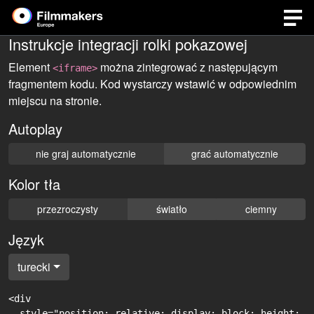
Instrukcje integracji rolki pokazowej
Element
można zintegrować z następującym
<iframe>
fragmentem kodu. Kod wystarczy wstawić w odpowiednim
miejscu na stronie.
Autoplay
nie graj automatycznie
grać automatycznie
Kolor tła
przezroczysty
światło
ciemny
Język
turecki
<div

  style="position: relative; display: block; height: 0