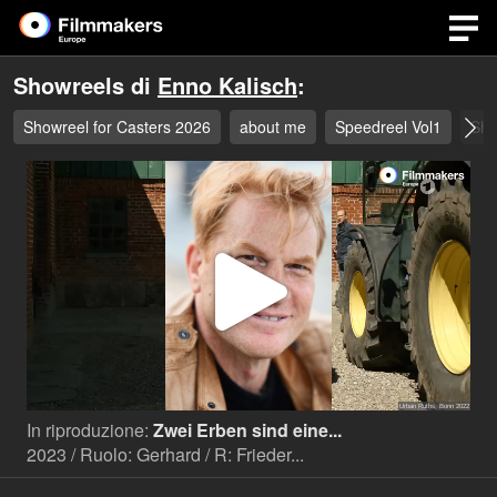
Showreels di
Enno Kalisch
:
Showreel for Casters 2026
about me
Speedreel Vol1
Sho
Play
Video
In riproduzione:
Zwei Erben sind eine...
2023 / Ruolo: Gerhard / R: Frieder...