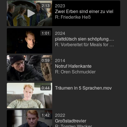
2023
2:13
Zwei Erben sind einer zu viel
R: Friederike Heß
2024
1:01
plattdütsch sien schöpfung.mov
R: Vorbereitet für Meals for Monologues Berlinale 24
2014
0:59
Notruf Hafenkante
R: Oren Schmuckler
Träumen in 5 Sprachen.mov
0:44
2022
1:42
Großstadtrevier
R: Torsten Wacker