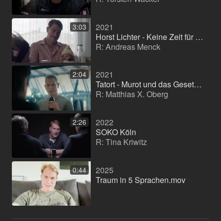
2021
3:03
Horst Lichter - Keine Zeit für Arschlöcher
R: Andreas Menck
2021
2:04
Tatort - Murot und das Gesetz des Karma
R: Matthias X. Oberg
2022
2:26
SOKO Köln
R: Tina Kriwitz
2025
0:44
Traum in 5 Sprachen.mov