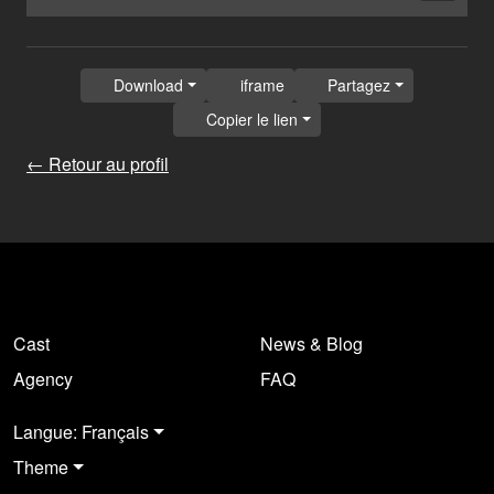
Download
iframe
Partagez
Copier le lien
← Retour au profil
Cast
News & Blog
Agency
FAQ
Langue: Français
Theme