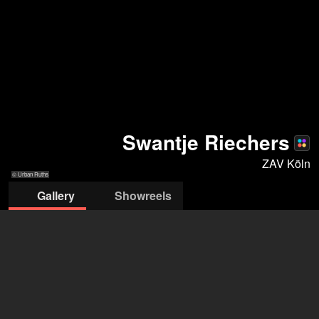
Swantje Riechers
ZAV Köln
© Urban Ruths
Gallery
Showreels
© Urban Ruths
© Urban Ruths
© Urban Ruths
© Urban Ruths
© Urban R
ZAV-Künstlervermittlung Köln
ZAV Köln