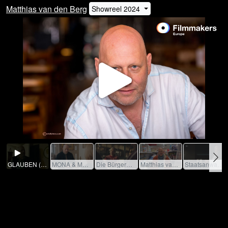
Matthias van den Berg
Showreel 2024
Play
Video
GLAUBEN (TV series) / 2020 / Role: TR: Handwerker / R: Daniel Prochaska / TV NOW / Moovie GmbH / TV-Serie
MONA & MARIE (TV movie) / 2021 / Role: TR: Antiquitätenhändler Schmidt / R: Marco Petry / ZDF / Warner Bros. Deutschland GmbH / TV-Movie
Die Bürgermeisterin_Matthias van den Berg_04.06.24.mp4
Matthias van den Berg. Text. Gier von Wilfried Schmickler.mov
Staatsanwalt_Demoreel_Matthias van den Berg_04.06.24.mp4