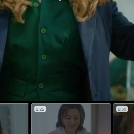
Video
2:22
2:36