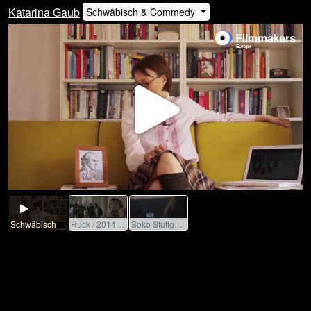
Katarina Gaub
Schwäbisch & Commedy
Play
Video
Schwäbisch
Huck / 2014 / Role: Frau Mürdel / R: Thomas Freundner / SWR
Soko Stuttgart / 2021 / Role: Heike Rehm / R: Tanja Roitzheim / ZDF