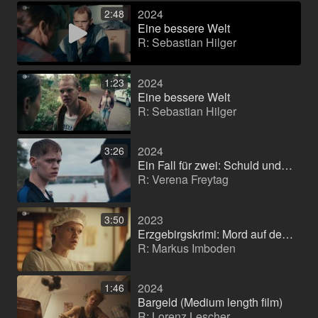
2024
2:48
Eine bessere Welt
R: Sebastian Hilger
2024
1:23
Eine bessere Welt
R: Sebastian Hilger
2024
3:26
Ein Fall für zwei: Schuld und Sühne
R: Verena Freytag
2023
3:50
Erzgebirgskrimi: Mord auf dem Jakobsweg
R: Markus Imboden
2024
1:46
Bargeld (Medium length film)
R: Lorenz Lescher