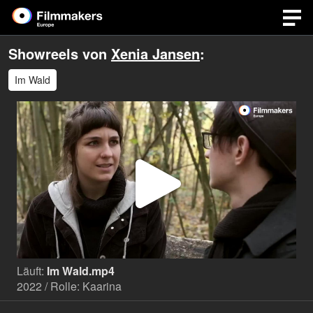
Showreels von
Xenia Jansen
:
Im Wald
Video
abspi
Läuft:
Im Wald.mp4
2022 / Rolle: Kaarina