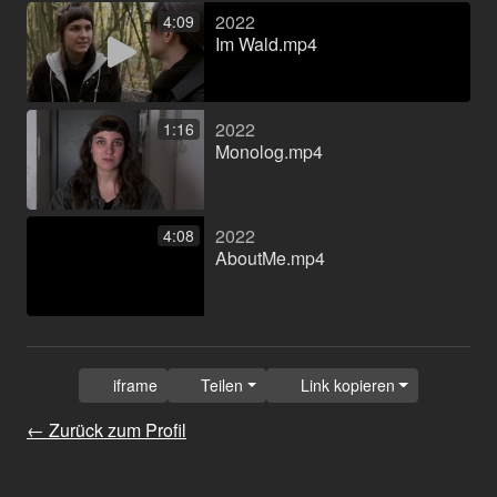
2022
4:09
Im Wald.mp4
2022
1:16
Monolog.mp4
2022
4:08
AboutMe.mp4
iframe
Teilen
Link kopieren
← Zurück zum Profil