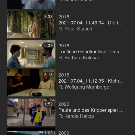
2018
3:33
2021.07.04_11:49:04 - Die Inselärztin - Das Geheimnis neu
R: Peter Stauch
2018
0:39
Tödliche Geheimnisse - Das Versprechen (TV-Film (Reihe))
R: Barbara Kulcsar
2015
6:18
2021.07.04_11:12:35 - Kleine große Stimme neu
R: Wolfgang Murnberger
2020
1:52
Paule und das Krippenspiel (Kurzfilm)
R: Karola Hattop
2009
1:03