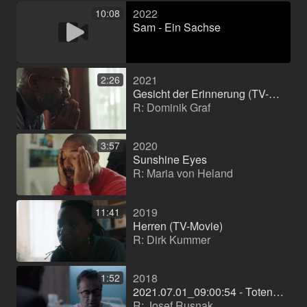
2022
10:08
Sam - Ein Sachse
2021
2:26
Gesicht der Erinnerung (TV-Movie)
R: Dominik Graf
2020
3:57
Sunshine Eyes
R: Maria von Heland
2019
11:41
Herren (TV-Movie)
R: Dirk Kummer
2018
1:52
2021.07.01_09:00:54 - Totengebet neu
R: Josef Rusnak