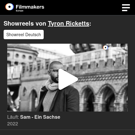
Showreels von
Tyron Ricketts
:
Showreel Deutsch
Video
abspi
Läuft:
Sam - Ein Sachse
2022