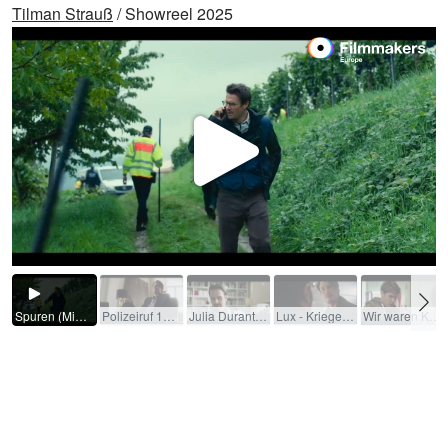
Tilman Strauß
/ Showreel 2025
Video
abspi
Spuren (Miniserie) / 2023 / R: Stefan Krohmer / ARD
Polizeiruf 110 - Söhne Rostocks / 2019 / R: Christian von Castelberg / ARD
Julia Durant / 2019 / R: Nicolai Rohde / Sat.1
Lux - Krieger des Lichts / 2016 / R: Daniel Wild
Wir waren Könige / 2012 / R: Philipp Leinemann